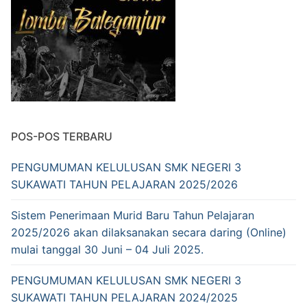
SENI KERAWITAN
VISI & MISI
GALERI
SENI MUSIK NON KLASIK
TUJUAN
KONTAK KAMI
KECANTIKAN KULIT & RAMBUT
STRUKTUR ORGANISASI
REVITALISASI
TATA BOGA
FASILITAS
POS-POS TERBARU
AKOMODASI PERHOTELAN
PENGUMUMAN KELULUSAN SMK NEGERI 3
SUKAWATI TAHUN PELAJARAN 2025/2026
Sistem Penerimaan Murid Baru Tahun Pelajaran
2025/2026 akan dilaksanakan secara daring (Online)
mulai tanggal 30 Juni – 04 Juli 2025.
PENGUMUMAN KELULUSAN SMK NEGERI 3
SUKAWATI TAHUN PELAJARAN 2024/2025