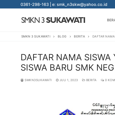
Lompat
0361-298-163 | e: smk_n3skw@yahoo.co.id
ke
konten
BER
SMKN 3 SUKAWATI
BLOG
BERITA
DAFTAR NAMA 
DAFTAR NAMA SISWA
Cari:
SISWA BARU SMK NEGE
SMKN3SUKAWATI
JULI 1, 2023
BERITA
0 KOM
BERANDA
PROGRAM