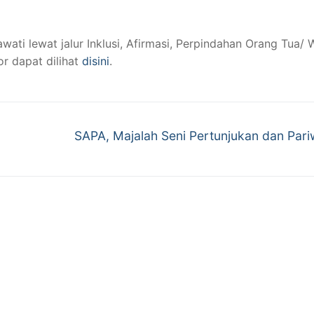
i lewat jalur Inklusi, Afirmasi, Perpindahan Orang Tua/ W
or dapat dilihat
disini
.
Next
SAPA, Majalah Seni Pertunjukan dan Pari
post: