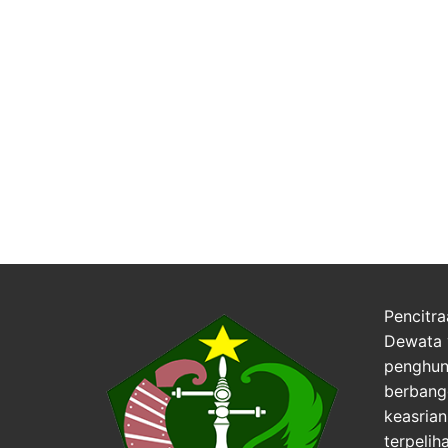
Pencitra
Dewata 
penghuni
berbang
keasria
terpelih