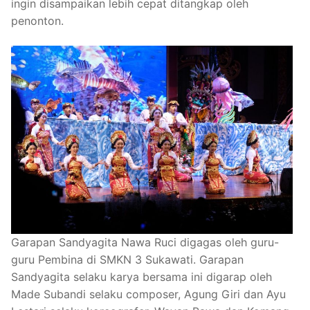
ingin disampaikan lebih cepat ditangkap oleh
penonton.
Garapan Sandyagita Nawa Ruci digagas oleh guru-
guru Pembina di SMKN 3 Sukawati. Garapan
Sandyagita selaku karya bersama ini digarap oleh
Made Subandi selaku composer, Agung Giri dan Ayu