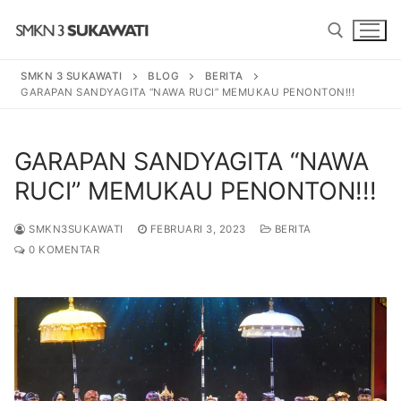
Lompat
ke
konten
SMKN 3 SUKAWATI
BLOG
BERITA
GARAPAN SANDYAGITA “NAWA RUCI” MEMUKAU PENONTON!!!
Cari:
Cari:
GARAPAN SANDYAGITA “NAWA
RUCI” MEMUKAU PENONTON!!!
SMKN3SUKAWATI
FEBRUARI 3, 2023
BERITA
0 KOMENTAR
BERANDA
PROGRAM
SENI TARI BALI
PROFIL SEKOLAH
SENI PEDALANGAN
SEJARAH
BERITA