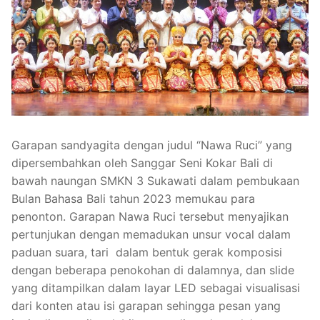
SENI KERAWITAN
VISI & MISI
GALERI
SENI MUSIK NON KLASIK
TUJUAN
KONTAK KAMI
KECANTIKAN KULIT & RAMBUT
STRUKTUR ORGANISASI
REVITALISASI
TATA BOGA
FASILITAS
Garapan sandyagita dengan judul “Nawa Ruci” yang
AKOMODASI PERHOTELAN
dipersembahkan oleh Sanggar Seni Kokar Bali di
bawah naungan SMKN 3 Sukawati dalam pembukaan
Bulan Bahasa Bali tahun 2023 memukau para
penonton. Garapan Nawa Ruci tersebut menyajikan
pertunjukan dengan memadukan unsur vocal dalam
paduan suara, tari dalam bentuk gerak komposisi
dengan beberapa penokohan di dalamnya, dan slide
yang ditampilkan dalam layar LED sebagai visualisasi
dari konten atau isi garapan sehingga pesan yang