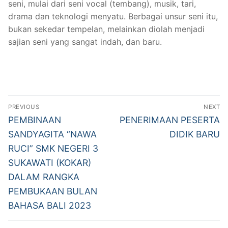
seni, mulai dari seni vocal (tembang), musik, tari,
drama dan teknologi menyatu. Berbagai unsur seni itu,
bukan sekedar tempelan, melainkan diolah menjadi
sajian seni yang sangat indah, dan baru.
Navigasi
PREVIOUS
NEXT
pos
Previous
Next
PEMBINAAN
PENERIMAAN PESERTA
post:
post:
SANDYAGITA “NAWA
DIDIK BARU
RUCI” SMK NEGERI 3
SUKAWATI (KOKAR)
DALAM RANGKA
PEMBUKAAN BULAN
BAHASA BALI 2023