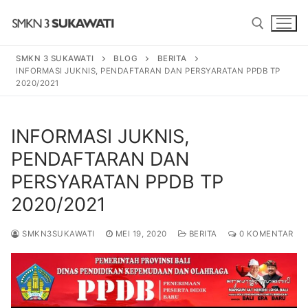
Lompat
ke
konten
SMKN 3 SUKAWATI
BLOG
BERITA
INFORMASI JUKNIS, PENDAFTARAN DAN PERSYARATAN PPDB TP
Cari:
2020/2021
Cari:
INFORMASI JUKNIS,
PENDAFTARAN DAN
PERSYARATAN PPDB TP
2020/2021
BERANDA
SMKN3SUKAWATI
MEI 19, 2020
BERITA
0 KOMENTAR
PROGRAM
SENI TARI BALI
PROFIL SEKOLAH
SENI PEDALANGAN
SEJARAH
BERITA