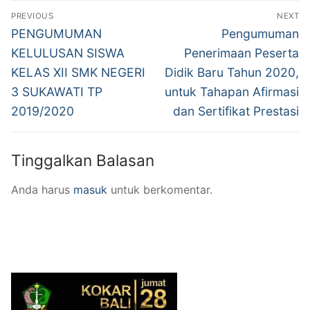
Navigasi
PREVIOUS
NEXT
pos
Previous
Next
PENGUMUMAN
Pengumuman
post:
post:
KELULUSAN SISWA
Penerimaan Peserta
KELAS XII SMK NEGERI
Didik Baru Tahun 2020,
3 SUKAWATI TP
untuk Tahapan Afirmasi
2019/2020
dan Sertifikat Prestasi
Tinggalkan Balasan
Anda harus
masuk
untuk berkomentar.