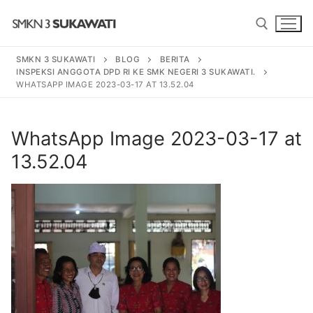
Lompat
ke
konten
SMKN 3 SUKAWATI
BLOG
BERITA
INSPEKSI ANGGOTA DPD RI KE SMK NEGERI 3 SUKAWATI.
Cari:
WHATSAPP IMAGE 2023-03-17 AT 13.52.04
Cari:
WhatsApp Image 2023-03-17 at
13.52.04
BERANDA
PROGRAM
SENI TARI BALI
PROFIL SEKOLAH
SENI PEDALANGAN
SEJARAH
BERITA