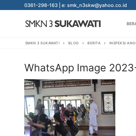
Lompat
0361-298-163 | e: smk_n3skw@yahoo.co.id
ke
konten
BER
SMKN 3 SUKAWATI
BLOG
BERITA
INSPEKSI ANG
WhatsApp Image 2023-
Cari:
BERANDA
PROGRAM