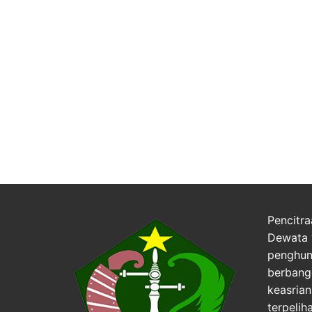
Pencitra
Dewata 
penghuni
berbang
keasria
terpelih