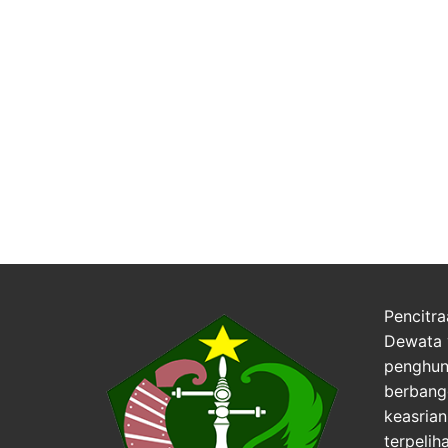
Pencitra
Dewata 
penghuni
berbang
keasria
terpelih