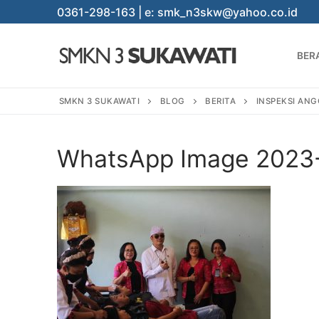
Lompat
0361-298-163 | e: smk_n3skw@yahoo.co.id
ke
konten
BER
SMKN 3 SUKAWATI
BLOG
BERITA
INSPEKSI ANG
WhatsApp Image 2023-
Cari:
BERANDA
PROGRAM