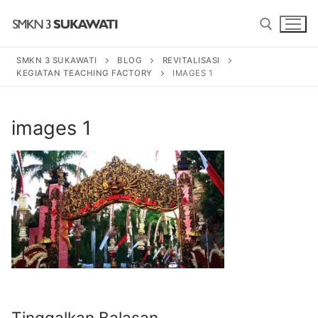
Lompat
ke
konten
SMKN 3 SUKAWATI
BLOG
REVITALISASI
KEGIATAN TEACHING FACTORY
IMAGES 1
Cari:
Cari:
images 1
BERANDA
PROGRAM
SENI TARI BALI
PROFIL SEKOLAH
SENI PEDALANGAN
SEJARAH
BERITA
Tinggalkan Balasan