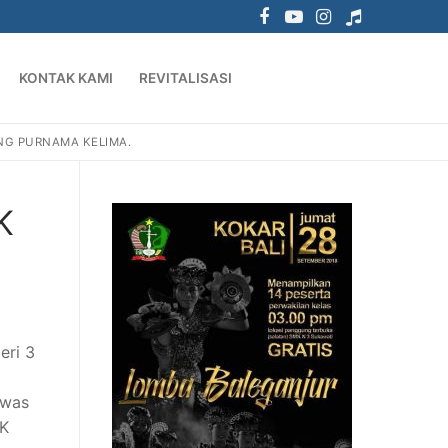
KONTAK KAMI
REVITALISASI
NG PURNAMA KELIMA.
K
eri 3
awas
MK