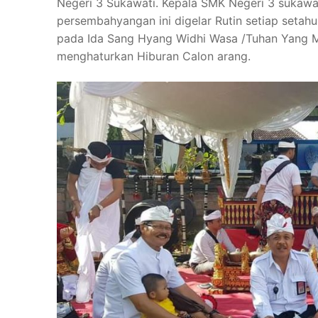
Negeri 3 Sukawati. Kepala SMK Negeri 3 sukaw
SENI TARI BAL
PROFIL SEKOLAH
persembahyangan ini digelar Rutin setiap setah
SENI PEDALA
SEJARAH
BERITA
pada Ida Sang Hyang Widhi Wasa /Tuhan Yang Mah
menghaturkan Hiburan Calon arang.
SENI KERAWI
VISI & MISI
GALERI
SENI MUSIK N
TUJUAN
KONTAK KAMI
KECANTIKAN 
STRUKTUR OR
REVITALISASI
TATA BOGA
FASILITAS
AKOMODASI 