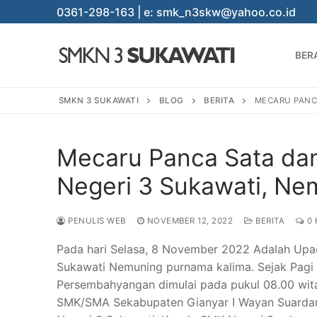
Lompat
0361-298-163 | e: smk_n3skw@yahoo.co.id
ke
konten
BER
SMKN 3 SUKAWATI
BLOG
BERITA
MECARU PANCA
Mecaru Panca Sata da
Cari:
Negeri 3 Sukawati, Ne
PENULIS WEB
NOVEMBER 12, 2022
BERITA
0 
Pada hari Selasa, 8 November 2022 Adalah Upa
BERANDA
Sukawati Nemuning purnama kalima. Sejak Pagi
Persembahyangan dimulai pada pukul 08.00 wita
PROGRAM
SMK/SMA Sekabupaten Gianyar I Wayan Suardana,