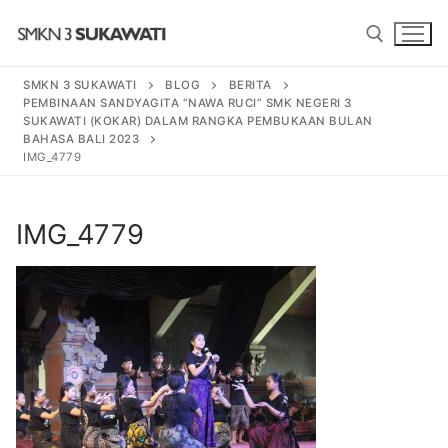
Lompat
ke
konten
SMKN 3 SUKAWATI
BLOG
BERITA
PEMBINAAN SANDYAGITA “NAWA RUCI” SMK NEGERI 3
Cari:
SUKAWATI (KOKAR) DALAM RANGKA PEMBUKAAN BULAN
BAHASA BALI 2023
IMG_4779
Cari:
IMG_4779
BERANDA
PROGRAM
SENI TARI BALI
PROFIL SEKOLAH
SENI PEDALANGAN
SEJARAH
BERITA