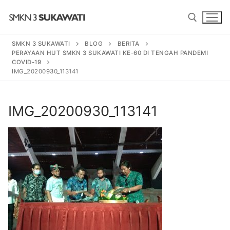
Lompat
ke
konten
SMKN 3 SUKAWATI
BLOG
BERITA
PERAYAAN HUT SMKN 3 SUKAWATI KE-60 DI TENGAH PANDEMI
Cari:
COVID-19
IMG_20200930_113141
Cari:
IMG_20200930_113141
BERANDA
PROGRAM
SENI TARI BALI
PROFIL SEKOLAH
SENI PEDALANGAN
SEJARAH
BERITA