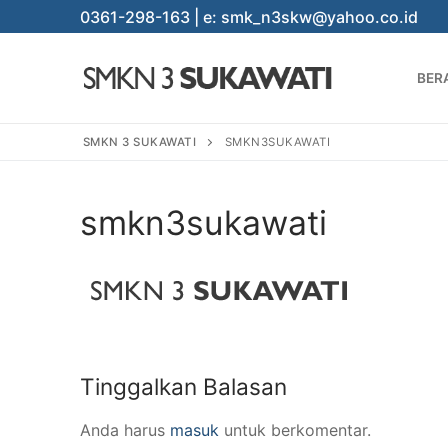
Lompat
0361-298-163 | e: smk_n3skw@yahoo.co.id
ke
konten
BER
SMKN 3 SUKAWATI
SMKN3SUKAWATI
smkn3sukawati
Cari:
BERANDA
Tinggalkan Balasan
PROGRAM
Anda harus
masuk
untuk berkomentar.