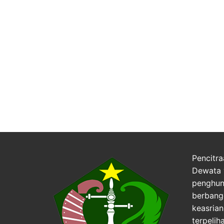
Pencitra
Dewata 
penghuni
berbang
keasria
terpelih