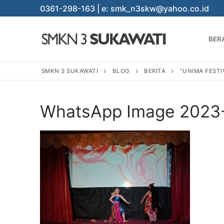
Lompat
0361-298-163 | e: smk_n3skw@yahoo.co.id
ke
konten
BER
SMKN 3 SUKAWATI
BLOG
BERITA
“UNIMA FESTI
WhatsApp Image 2023-0
Cari:
BERANDA
PROGRAM