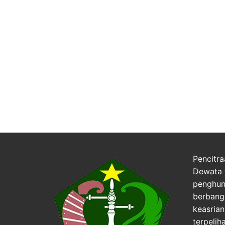
Pencitra
Dewata 
penghuni
berbang
keasria
terpelih