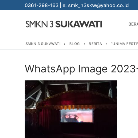
Lompat
0361-298-163 | e: smk_n3skw@yahoo.co.id
ke
konten
BER
SMKN 3 SUKAWATI
BLOG
BERITA
“UNIMA FESTI
WhatsApp Image 2023-0
Cari:
BERANDA
PROGRAM