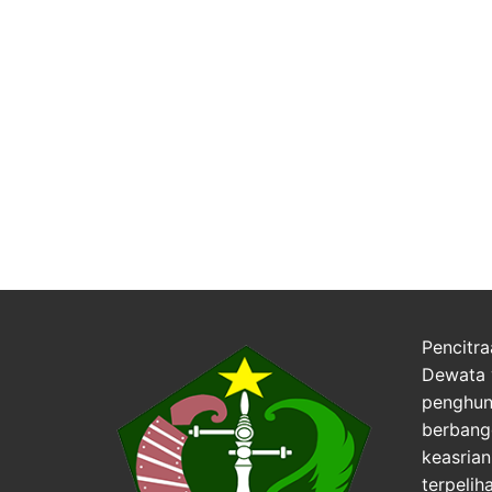
Pencitra
Dewata 
penghuni
berbang
keasria
terpelih