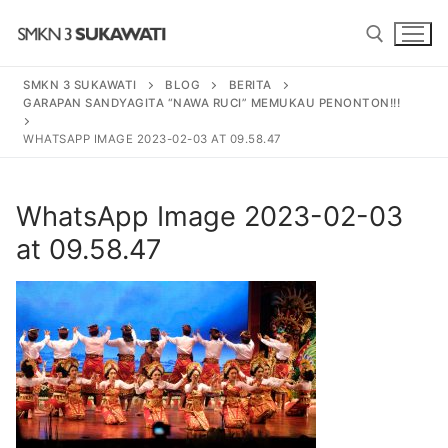
Lompat
ke
konten
SMKN 3 SUKAWATI
BLOG
BERITA
GARAPAN SANDYAGITA “NAWA RUCI” MEMUKAU PENONTON!!!
Cari:
WHATSAPP IMAGE 2023-02-03 AT 09.58.47
Cari:
WhatsApp Image 2023-02-03
at 09.58.47
BERANDA
PROGRAM
SENI TARI BALI
PROFIL SEKOLAH
SENI PEDALANGAN
SEJARAH
BERITA