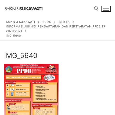
Lompat
ke
konten
SMKN 3 SUKAWATI
BLOG
BERITA
INFORMASI JUKNIS, PENDAFTARAN DAN PERSYARATAN PPDB TP
Cari:
2020/2021
IMG_5640
Cari:
IMG_5640
BERANDA
PROGRAM
SENI TARI BALI
PROFIL SEKOLAH
SENI PEDALANGAN
SEJARAH
BERITA