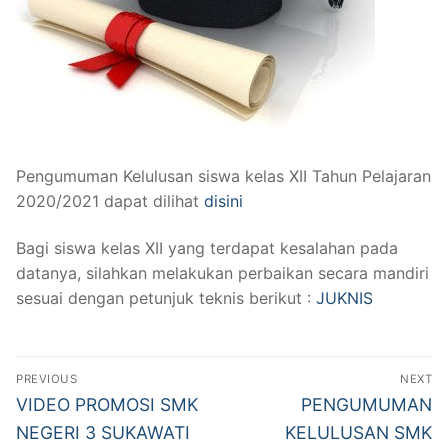
SENI KERAWITAN
VISI & MISI
GALERI
SENI MUSIK NON KLASIK
TUJUAN
KONTAK KAMI
KECANTIKAN KULIT & RAMBUT
STRUKTUR ORGANISASI
REVITALISASI
TATA BOGA
FASILITAS
Pengumuman Kelulusan siswa kelas XII Tahun Pelajaran
2020/2021 dapat dilihat
disini
AKOMODASI PERHOTELAN
Bagi siswa kelas XII yang terdapat kesalahan pada
datanya, silahkan melakukan perbaikan secara mandiri
sesuai dengan petunjuk teknis berikut :
JUKNIS
Navigasi
PREVIOUS
NEXT
pos
Previous
Next
VIDEO PROMOSI SMK
PENGUMUMAN
post:
post:
NEGERI 3 SUKAWATI
KELULUSAN SMK