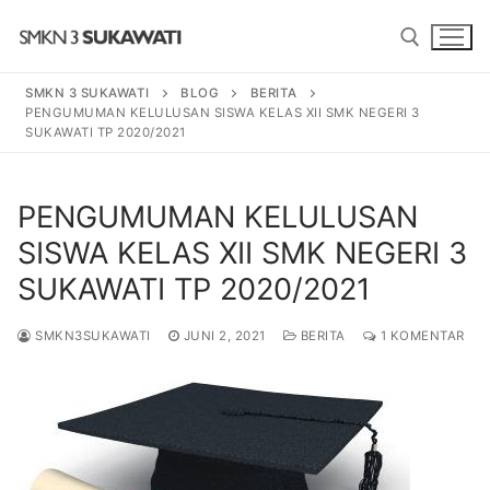
Lompat
ke
konten
SMKN 3 SUKAWATI
BLOG
BERITA
PENGUMUMAN KELULUSAN SISWA KELAS XII SMK NEGERI 3
Cari:
SUKAWATI TP 2020/2021
Cari:
PENGUMUMAN KELULUSAN
SISWA KELAS XII SMK NEGERI 3
SUKAWATI TP 2020/2021
BERANDA
SMKN3SUKAWATI
JUNI 2, 2021
BERITA
1 KOMENTAR
PROGRAM
SENI TARI BALI
PROFIL SEKOLAH
SENI PEDALANGAN
SEJARAH
BERITA