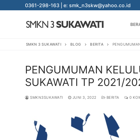
Lompat
0361-298-163 | e: smk_n3skw@yahoo.co.id
ke
konten
BER
SMKN 3 SUKAWATI
BLOG
BERITA
PENGUMUMAN 
PENGUMUMAN KELULU
Cari:
SUKAWATI TP 2021/20
SMKN3SUKAWATI
JUNI 3, 2022
BERITA
0 KO
BERANDA
PROGRAM