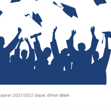
I
NGAN
TAN
ON KLASIK
KULIT & RAMBUT
GANISASI
PERHOTELAN
ajaran 2021/2022 dapat dilihat
disini