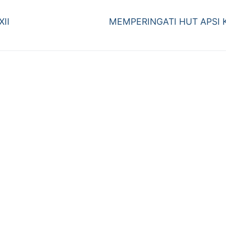
Next
II
MEMPERINGATI HUT APSI K
post: