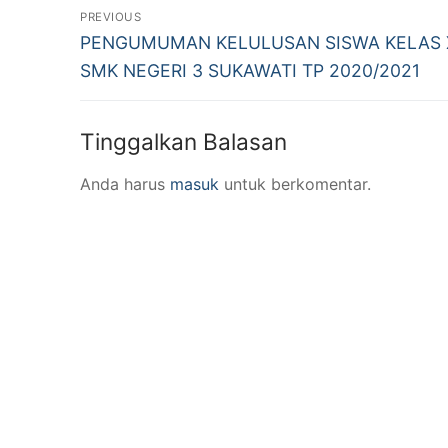
Navigasi
PREVIOUS
Previous
pos
PENGUMUMAN KELULUSAN SISWA KELAS X
post:
SMK NEGERI 3 SUKAWATI TP 2020/2021
Tinggalkan Balasan
Anda harus
masuk
untuk berkomentar.