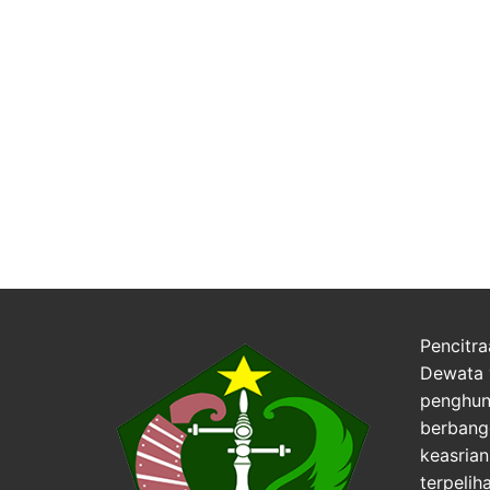
Pencitra
Dewata 
penghuni
berbang
keasria
terpelih