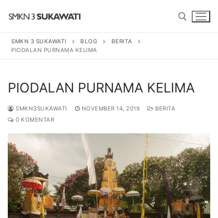
Lompat
ke
konten
SMKN 3 SUKAWATI
BLOG
BERITA
PIODALAN PURNAMA KELIMA
Cari:
Cari:
PIODALAN PURNAMA KELIMA
SMKN3SUKAWATI
NOVEMBER 14, 2019
BERITA
0 KOMENTAR
BERANDA
PROGRAM
SENI TARI BALI
PROFIL SEKOLAH
SENI PEDALANGAN
SEJARAH
BERITA