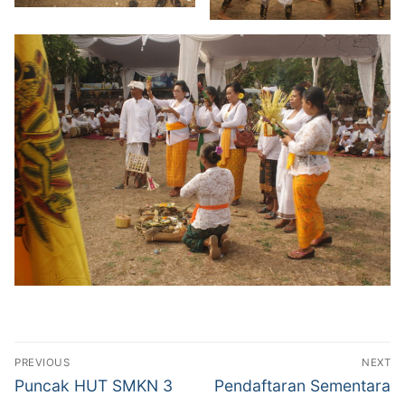
Navigasi
PREVIOUS
NEXT
pos
Previous
Next
Puncak HUT SMKN 3
Pendaftaran Sementara