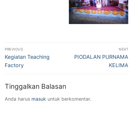
SENI KERAWITAN
SENI MUSIK NON KLASIK
KECANTIKAN KULIT & RAMBUT
Navigasi
TATA BOGA
PREVIOUS
NEXT
pos
Previous
Next
Kegiatan Teaching
PIODALAN PURNAMA
AKOMODASI PERHOTELAN
post:
post:
Factory
KELIMA
PROFIL SEKOLAH
Tinggalkan Balasan
SEJARAH
Anda harus
masuk
untuk berkomentar.
VISI & MISI
TUJUAN
STRUKTUR ORGANISASI