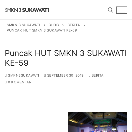
Lompat
ke
konten
SMKN 3 SUKAWATI
BLOG
BERITA
PUNCAK HUT SMKN 3 SUKAWATI KE-59
Cari:
Puncak HUT SMKN 3 SUKAWATI
KE-59
SMKN3SUKAWATI
SEPTEMBER 30, 2019
BERITA
0 KOMENTAR
BERANDA
PROGRAM
SENI TARI BALI
SENI PEDALANGAN