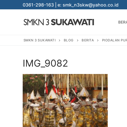
Lompat
0361-298-163 | e: smk_n3skw@yahoo.co.id
ke
konten
BER
SMKN 3 SUKAWATI
BLOG
BERITA
PIODALAN PU
IMG_9082
Cari:
BERANDA
PROGRAM