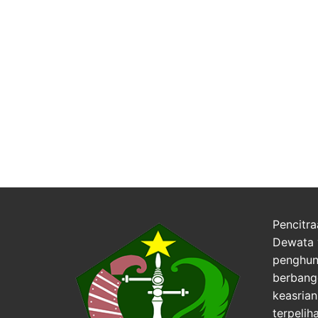
Pencitra
Dewata 
penghuni
berbang
keasria
terpelih