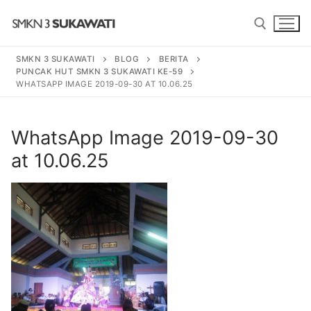
Lompat
ke
konten
SMKN 3 SUKAWATI
BLOG
BERITA
PUNCAK HUT SMKN 3 SUKAWATI KE-59
Cari:
WHATSAPP IMAGE 2019-09-30 AT 10.06.25
Cari:
WhatsApp Image 2019-09-30
at 10.06.25
BERANDA
PROGRAM
SENI TARI BALI
PROFIL SEKOLAH
SENI PEDALANGAN
SEJARAH
BERITA